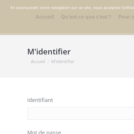
En poursuivant votre navigation sur ce site, vous acceptez l’utili
Accueil
Qu’est ce que c’est ?
Pour q
M'identifier
Vous êtes ici :
Accueil
M'identifier
Identifiant
Mot de passe