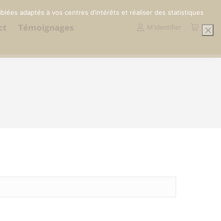
blées adaptés à vos centres d’intérêts et réaliser des statistiques
ct
Témoignages
M'identifier