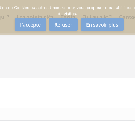
sation de Cookies ou autres traceurs pour vous proposer des publicités ci
de visites.
ui ?
Les points-clés
Tarifs
Qui suis-je ?
Conta
J'accepte
Refuser
En savoir plus