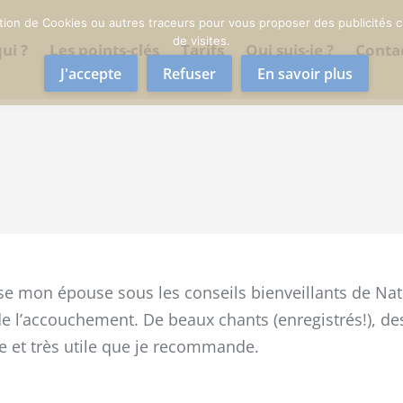
sation de Cookies ou autres traceurs pour vous proposer des publicités ci
de visites.
ui ?
Les points-clés
Tarifs
Qui suis-je ?
Conta
J'accepte
Refuser
En savoir plus
e mon épouse sous les conseils bienveillants de Na
e l’accouchement. De beaux chants (enregistrés!), des
 et très utile que je recommande.