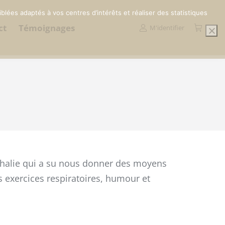
blées adaptés à vos centres d’intérêts et réaliser des statistiques
ct
Témoignages
M'identifier
thalie qui a su nous donner des moyens
 exercices respiratoires, humour et