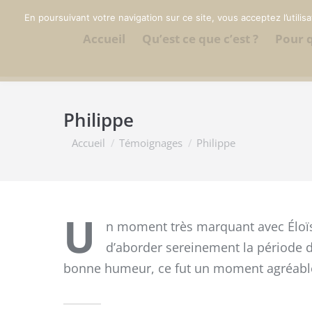
En poursuivant votre navigation sur ce site, vous acceptez l’utili
Accueil
Qu’est ce que c’est ?
Pour q
Philippe
Vous êtes ici :
Accueil
Témoignages
Philippe
U
n moment très marquant avec Éloïs
d’aborder sereinement la période d
bonne humeur, ce fut un moment agréable