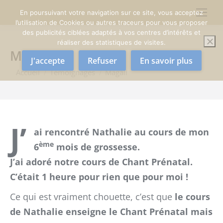
En poursuivant votre navigation sur ce site, vous acceptez
l’utilisation de Cookies ou autres traceurs pour vous proposer
des publicités ciblées adaptés à vos centres d’intérêts et
réaliser des statistiques de visites.
Magali
J'accepte
Refuser
En savoir plus
Vous êtes ici :
Accueil
Témoignages
Magali
J’
ai rencontré Nathalie au cours de mon
ème
6
mois de grossesse.
J’ai adoré notre cours de Chant Prénatal.
C’était 1 heure pour rien que pour moi !
Ce qui est vraiment chouette, c’est que
le cours
de Nathalie enseigne le Chant Prénatal mais