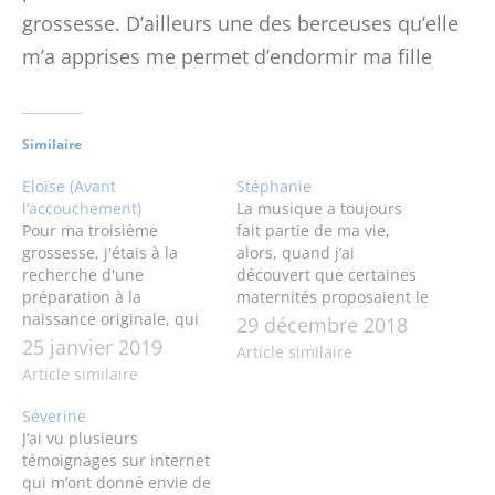
grossesse. D’ailleurs une des berceuses qu’elle
m’a apprises me permet d’endormir ma fille
Similaire
Eloïse (Avant
Stéphanie
l’accouchement)
La musique a toujours
Pour ma troisième
fait partie de ma vie,
grossesse, j'étais à la
alors, quand j’ai
recherche d'une
découvert que certaines
préparation à la
maternités proposaient le
naissance originale, qui
chant prénatal en
29 décembre 2018
puisse me permettre
préparation à
25 janvier 2019
Article similaire
d'envisager un
l’accouchement, cette
Article similaire
accouchement sans
pratique s’est imposée à
péridurale. J'avais
moi. Je me suis inscrite
Séverine
entendu parler de la
pour 10 séances avec
J’ai vu plusieurs
méthode vibratoire, qui
Nathalie car j’ai tout de
témoignages sur internet
consistait à réaliser
suite accroché avec elle.
qui m’ont donné envie de